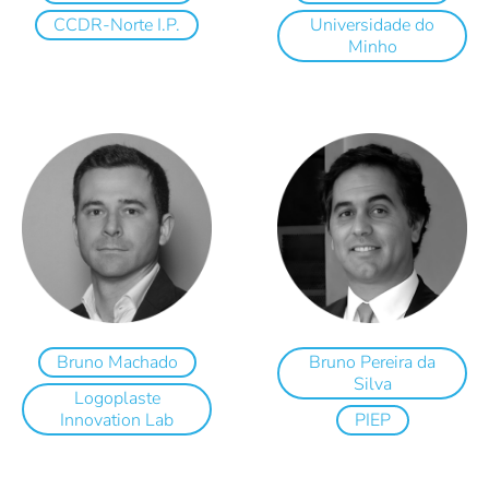
CCDR-Norte I.P.
Universidade do
Minho
Bruno Machado
Bruno Pereira da
Silva
Logoplaste
Innovation Lab
PIEP