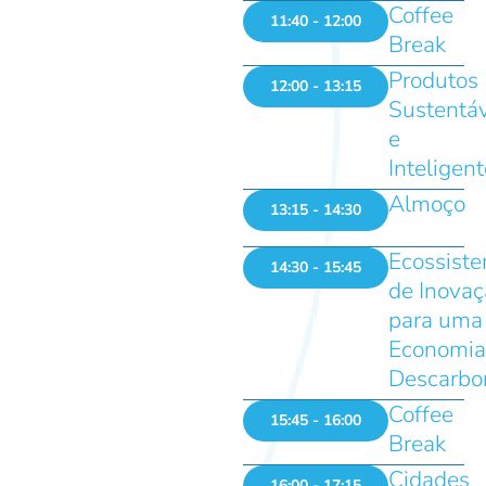
Coffee
11:40 - 12:00
Break
Produtos
12:00 - 13:15
Sustentáv
e
Inteligen
Almoço
13:15 - 14:30
Ecossist
14:30 - 15:45
de Inovaç
para uma
Economia
Descarbo
Coffee
15:45 - 16:00
Break
Cidades
16:00 - 17:15