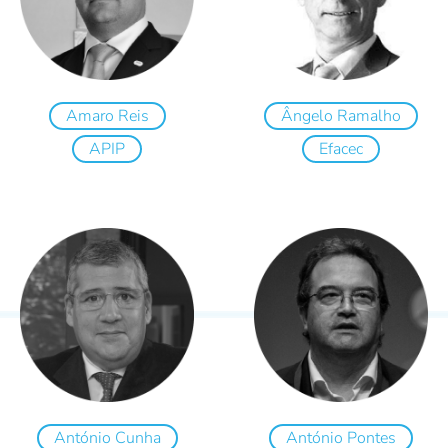
Amaro Reis
Ângelo Ramalho
APIP
Efacec
António Cunha
António Pontes