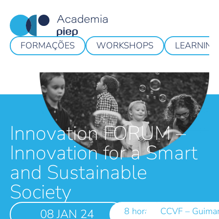
FORMAÇÕES
WORKSHOPS
LEARNING
Innovation FORUM –
Innovation for a Smart
and Sustainable
Society
8 horas
CCVF – Guima
08 JAN 24