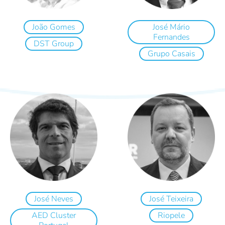
João Gomes
José Mário
Fernandes
DST Group
Grupo Casais
José Neves
José Teixeira
AED Cluster
Riopele