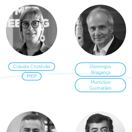
Cláudia Cristóvão
Domingos
Bragança
PIEP
Município
Guimarães