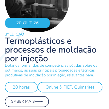
20 OUT 26
3ª EDIÇÃO
Termoplásticos e
processos de moldação
por injeção
Dotar os formandos de competências sólidas sobre os
polímeros, as suas principais propriedades e técnicas
produtivas de moldação por injeção, relevantes para
compreender as características dos produtos após o
processamento e nas condições de serviço.
28 horas
Online & PIEP, Guimarães
SABER MAIS