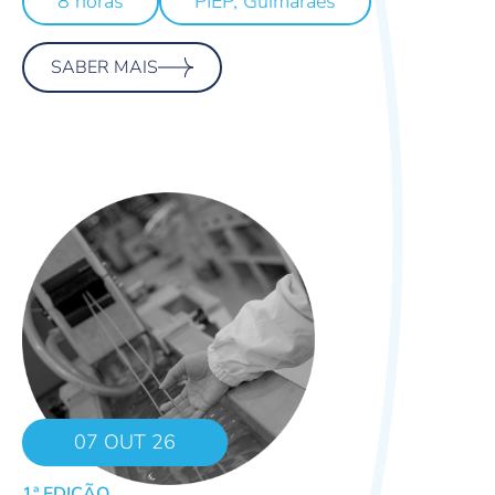
8 horas
PIEP, Guimarães
SABER MAIS
07 OUT 26
1ª EDIÇÃO