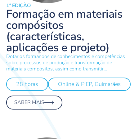
1ª EDIÇÃO
Formação em materiais
compósitos
(características,
aplicações e projeto)
Dotar os formandos de conhecimentos e competências
sobre processos de produção e transformação de
materiais compósitos, assim como transmitir
conhecimentos e conceitos acerca dos vários constituintes
destes tipos de materiais, e da ciência de materiais básica
28 horas
Online & PIEP, Guimarães
envolvida. Nas sessões práticas serão consolidados os
conhecimentos transmitidos nas sessões anteriores,
através da produção de ferramentas produtivas e
SABER MAIS
componentes compósitos.