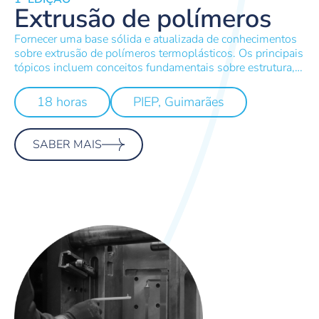
Extrusão de polímeros
Fornecer uma base sólida e atualizada de conhecimentos
sobre extrusão de polímeros termoplásticos. Os principais
tópicos incluem conceitos fundamentais sobre estrutura,
propriedades e processabilidade de polímeros, extrusoras
de parafuso (monofuso e duplo-fuso) e linhas de
18 horas
PIEP, Guimarães
extrusão. Os formandos terão também oportunidade de
consolidar os seus conhecimentos, através de sessões de
demonstração prática com recurso a equipamentos de
SABER MAIS
caracterização (DSC e Reologia) e de extrusão (extrusora
mono e duplo-fuso).