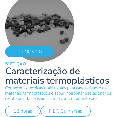
04 NOV 26
5ª EDIÇÃO
Caracterização de
materiais termoplásticos
Conhecer as técnicas mais usuais para caracterização de
materiais termoplásticos e saber interpretar e relacionar os
resultados dos ensaios com o comportamento dos
materiais no processamento e no produto.
18 horas
PIEP, Guimarães