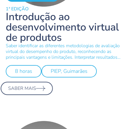
1ª EDIÇÃO
Introdução ao
desenvolvimento virtual
de produtos
Saber identificar as diferentes metodologias de avaliação
virtual do desempenho do produto, reconhecendo as
principais vantagens e limitações. Interpretar resultados
de casos de estudo de simulações numéricas do
comportamento mecânico estático de produtos.
8 horas
PIEP, Guimarães
SABER MAIS