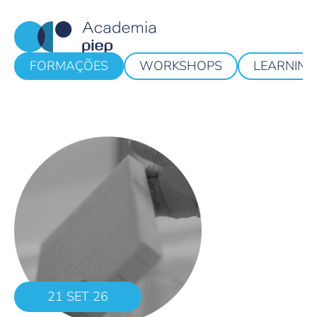
FORMAÇÕES
WORKSHOPS
LEARNING
21 SET 26