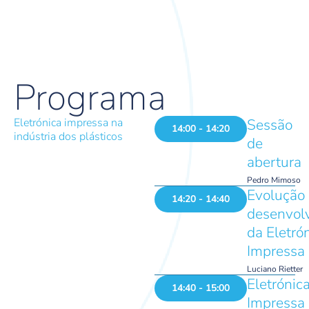
Programa
Eletrónica impressa na
Sessão
14:00 - 14:20
indústria dos plásticos
de
abertura
Pedro Mimoso
Evolução 
14:20 - 14:40
desenvol
da Eletró
Impressa
Luciano Rietter
Eletrónic
14:40 - 15:00
Impressa