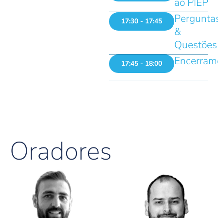
ao PIEP
Pergunta
17:30 - 17:45
&
Questões
Encerram
17:45 - 18:00
Oradores