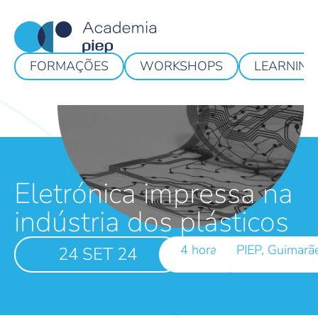
FORMAÇÕES
WORKSHOPS
LEARNING
Eletrónica impressa na
indústria dos plásticos
4 horas
PIEP, Guimarã
24 SET 24