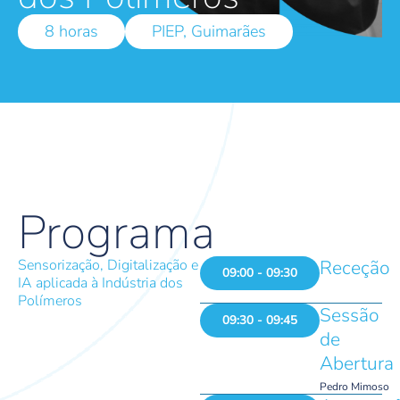
8 horas
PIEP, Guimarães
Programa
Sensorização, Digitalização e
Receção
09:00 - 09:30
IA aplicada à Indústria dos
Polímeros
Sessão
09:30 - 09:45
de
Abertura
Pedro Mimoso