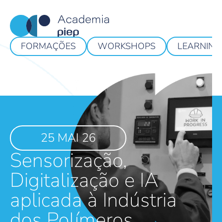
FORMAÇÕES
WORKSHOPS
LEARNING
25 MAI 26
Sensorização,
Digitalização e IA
aplicada à Indústria
dos Polímeros